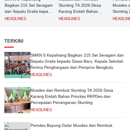
Bagikan 215 Set Seragam
Stunting TA 2026 Desa
Musdes 
dan Sepatu Gratis kepada
Karang Endah Bahas
Stunting
Siswa Baru, Kepala
Prioritas RKPDes dan
Priorita
HEADLINES
HEADLINES
HEADLIN
Sekolah Terima
Percepatan Penanganan
Bersama 
Penghargaan dari
Stunting
Pemprov Bengkulu
TERKINI
SMKN 5 Kepahiang Bagikan 215 Set Seragam dan
Sepatu Gratis kepada Siswa Baru, Kepala Sekolah
Terima Penghargaan dari Pemprov Bengkulu
HEADLINES
Musdes dan Rembuk Stunting TA 2026 Desa
Karang Endah Bahas Prioritas RKPDes dan
Percepatan Penanganan Stunting
HEADLINES
Pemdes Bayung Gelar Musdes dan Rembuk