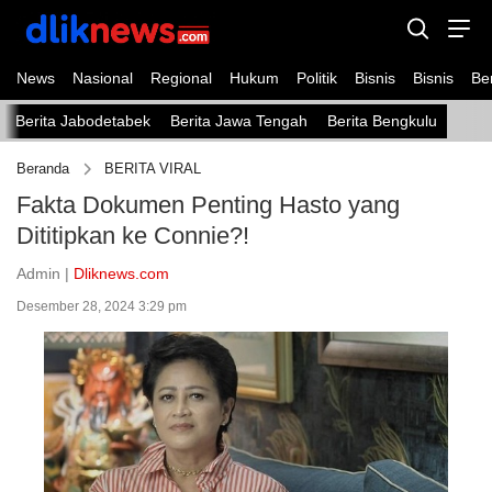
News
Nasional
Regional
Hukum
Politik
Bisnis
Bisnis
Ber
Berita Jabodetabek
Berita Jawa Tengah
Berita Bengkulu
Beranda
BERITA VIRAL
Fakta Dokumen Penting Hasto yang
Dititipkan ke Connie?!
Admin |
Dliknews.com
Desember 28, 2024 3:29 pm