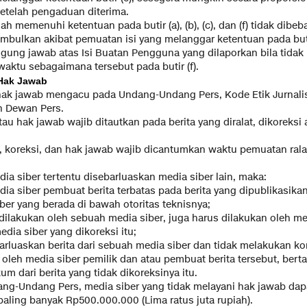
setelah pengaduan diterima.
lah memenuhi ketentuan pada butir (a), (b), (c), dan (f) tidak dib
imbulkan akibat pemuatan isi yang melanggar ketentuan pada buti
ggung jawab atas Isi Buatan Pengguna yang dilaporkan bila tida
waktu sebagaimana tersebut pada butir (f).
 Hak Jawab
n hak jawab mengacu pada Undang-Undang Pers, Kode Etik Jurnal
n Dewan Pers.
atau hak jawab wajib ditautkan pada berita yang diralat, dikoreksi 
lat, koreksi, dan hak jawab wajib dicantumkan waktu pemuatan rala
edia siber tertentu disebarluaskan media siber lain, maka:
ia siber pembuat berita terbatas pada berita yang dipublikasikan
ber yang berada di bawah otoritas teknisnya;
 dilakukan oleh sebuah media siber, juga harus dilakukan oleh me
edia siber yang dikoreksi itu;
rluaskan berita dari sebuah media siber dan tidak melakukan kor
 oleh media siber pemilik dan atau pembuat berita tersebut, be
m dari berita yang tidak dikoreksinya itu.
ng-Undang Pers, media siber yang tidak melayani hak jawab dapa
ling banyak Rp500.000.000 (Lima ratus juta rupiah).