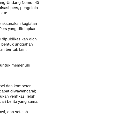
ndang-Undang Nomor 40
isasi pers, pengelola
kut:
elaksanakan kegiatan
Pers yang ditetapkan
u dipublikasikan oleh
ai bentuk unggahan
an bentuk lain.
ma untuk memenuhi
ibel dan kompeten;
 dapat diwawancarai;
an verifikasi lebih
ari berita yang sama,
asi, dan setelah