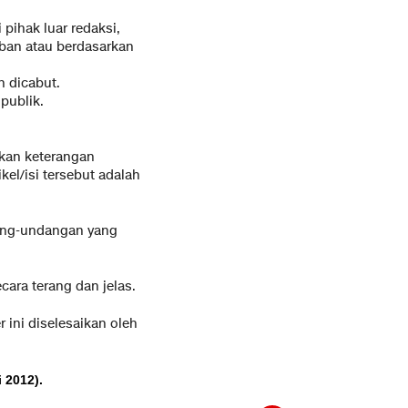
 pihak luar redaksi,
rban atau berdasarkan
h dicabut.
publik.
mkan keterangan
ikel/isi tersebut adalah
dang-undangan yang
ara terang dan jelas.
ini diselesaikan oleh
 2012).