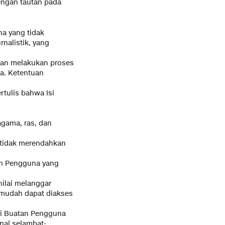
dengan tautan pada
a yang tidak
nalistik, yang
dan melakukan proses
a. Ketentuan
rtulis bahwa Isi
agama, ras, dan
a tidak merendahkan
an Pengguna yang
ilai melanggar
 mudah dapat diakses
Isi Buatan Pengguna
nal selambat-