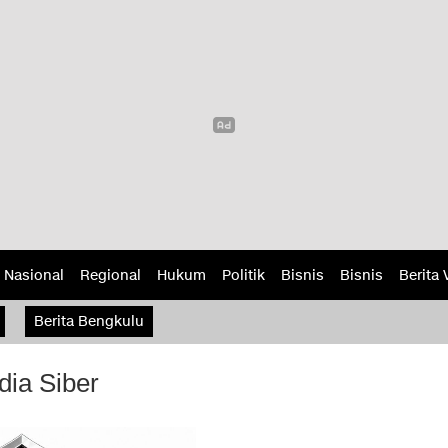
Nasional
Regional
Hukum
Politik
Bisnis
Bisnis
Berita 
rifikasi
Berita Bengkulu
ia Siber