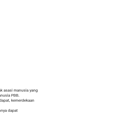
k asasi manusia yang
anusia PBB.
ndapat, kemerdekaan
nnya dapat