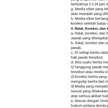
lambatnya 2 x 24 jam 
g. Media siber yang te
atas masalah yang dit
h. Media siber bertan
koreksi setelah batas 
4. Ralat, Koreksi, dan
a. Ralat, koreksi, da
Jawab yang ditetapka
b. Ralat, koreksi dan 
jawab.
c. Di setiap berita ra
hak jawab tersebut.
d. Bila suatu berita m
1) Tanggung jawab med
tersebut atau media si
2) Koreksi berita yang
mengutip berita dari m
3) Media yang menyeba
sesuai yang dilakukan
atas semua akibat huku
e. Sesuai dengan Unda
hukum pidana denda pa