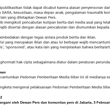
ipublikasikan tidak dapat dicabut karena alasan penyensoran dari
ah SARA, kesusilaan, masa depan anak, pengalaman traumatik ko
lain yang ditetapkan Dewan Pers.
jib mengikuti pencabutan kutipan berita dari media asal yang tela
wajib disertai dengan alasan pencabutan dan diumumkan kepada 
membedakan dengan tegas antara produk berita dan iklan.
el/isi yang merupakan iklan dan atau isi berbayar wajib mencantu
 ‘ads’, ‘sponsored’, atau kata lain yang menjelaskan bahwa berita/art
nghormati hak cipta sebagaimana diatur dalam peraturan perun
man
cantumkan Pedoman Pemberitaan Media Siber ini di medianya sec
sengketa mengenai pelaksanaan Pedoman Pemberitaan Media Siber 
12
angani oleh Dewan Pers dan komunitas pers di Jakarta, 3 Februari