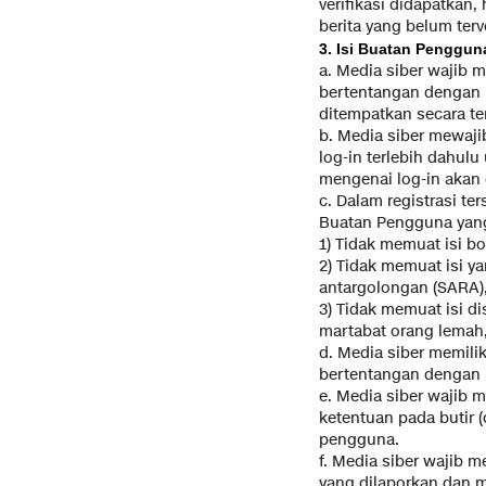
verifikasi didapatkan,
berita yang belum terve
3. Isi Buatan Penggun
a. Media siber wajib
bertentangan dengan U
ditempatkan secara te
b. Media siber mewaj
log-in terlebih dahul
mengenai log-in akan d
c. Dalam registrasi t
Buatan Pengguna yang
1) Tidak memuat isi bo
2) Tidak memuat isi 
antargolongan (SARA),
3) Tidak memuat isi d
martabat orang lemah, 
d. Media siber memil
bertentangan dengan bu
e. Media siber wajib
ketentuan pada butir 
pengguna.
f. Media siber wajib 
yang dilaporkan dan m