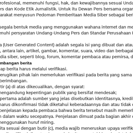
profesional, memenuhi fungsi, hak, dan kewajibannya sesuai U
rs dan Kode Etik Jurnalistik. Untuk itu Dewan Pers bersama organ
yarakat menyusun Pedoman Pemberitaan Media Siber sebagai beri
h segala bentuk media yang menggunakan wahana internet dan m
menuhi persyaratan Undang-Undang Pers dan Standar Perusahaan 
a (User Generated Content) adalah segala isi yang dibuat dan ata
 antara lain, artikel, gambar, komentar, suara, video dan berbag
ia siber, seperti blog, forum, komentar pembaca atau pemirsa, d
rimbangan berita
ap berita harus melalui verifikasi.
merugikan pihak lain memerlukan verifikasi pada berita yang sa
eberimbangan.
ir (a) di atas dikecualikan, dengan syarat:
 mengandung kepentingan publik yang bersifat mendesak;
 pertama adalah sumber yang jelas disebutkan identitasnya, kred
 harus dikonfirmasi tidak diketahui keberadaannya dan atau tidak
enjelasan kepada pembaca bahwa berita tersebut masih memerluk
n dalam waktu secepatnya. Penjelasan dimuat pada bagian akhir d
menggunakan huruf miring.
ta sesuai dengan butir (c), media wajib meneruskan upaya verifik