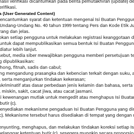
 hasil verifikasi dicantumkan pada berita pemutakhiran (update) 
rifikasi.
a (User Generated Content)
 mencantumkan syarat dan ketentuan mengenai Isi Buatan Penggun
ndang-Undang No. 40 tahun 1999 tentang Pers dan Kode Etik Jur
rang dan jelas.
ibkan setiap pengguna untuk melakukan registrasi keanggotaan 
u untuk dapat mempublikasikan semua bentuk Isi Buatan Penggun
iatur lebih lanjut.
ersebut, media siber mewajibkan pengguna memberi persetujuan te
 dipublikasikan:
hong, fitnah, sadis dan cabul;
yang mengandung prasangka dan kebencian terkait dengan suku, 
 serta menganjurkan tindakan kekerasan;
iskriminatif atas dasar perbedaan jenis kelamin dan bahasa, sert
miskin, sakit, cacat jiwa, atau cacat jasmani.
iki kewenangan mutlak untuk mengedit atau menghapus Isi Buat
tir (c).
 menyediakan mekanisme pengaduan Isi Buatan Pengguna yang din
(c). Mekanisme tersebut harus disediakan di tempat yang dengan
menyunting, menghapus, dan melakukan tindakan koreksi setiap 
elanggar ketentuan butir (c), sesegera mungkin secara proporsio