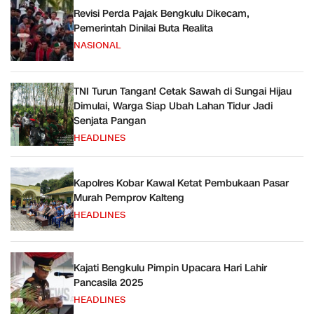
Revisi Perda Pajak Bengkulu Dikecam,
Pemerintah Dinilai Buta Realita
NASIONAL
TNI Turun Tangan! Cetak Sawah di Sungai Hijau
Dimulai, Warga Siap Ubah Lahan Tidur Jadi
Senjata Pangan
HEADLINES
Kapolres Kobar Kawal Ketat Pembukaan Pasar
Murah Pemprov Kalteng
HEADLINES
Kajati Bengkulu Pimpin Upacara Hari Lahir
Pancasila 2025
HEADLINES