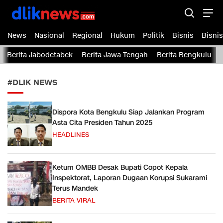
Dliknews.com
dliknews.com – Berita Cepat – Akurat dan Terverifikasi
News
Nasional
Regional
Hukum
Politik
Bisnis
Bisnis
Berita Jabodetabek
Berita Jawa Tengah
Berita Bengkulu
#DLIK NEWS
Dispora Kota Bengkulu Siap Jalankan Program
Asta Cita Presiden Tahun 2025
HEADLINES
Ketum OMBB Desak Bupati Copot Kepala
Inspektorat, Laporan Dugaan Korupsi Sukarami
Terus Mandek
BERITA VIRAL