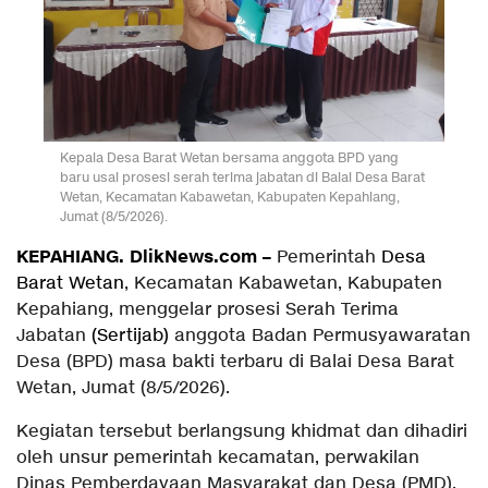
Kepala Desa Barat Wetan bersama anggota BPD yang
baru usai prosesi serah terima jabatan di Balai Desa Barat
Wetan, Kecamatan Kabawetan, Kabupaten Kepahiang,
Jumat (8/5/2026).
KEPAHIANG.
DlikNews.com
–
Pemerintah
Desa
Barat Wetan
, Kecamatan Kabawetan, Kabupaten
Kepahiang, menggelar prosesi Serah Terima
Jabatan
(Sertijab)
anggota Badan Permusyawaratan
Desa (BPD) masa bakti terbaru di Balai Desa Barat
Wetan, Jumat (8/5/2026).
Kegiatan tersebut berlangsung khidmat dan dihadiri
oleh unsur pemerintah kecamatan, perwakilan
Dinas Pemberdayaan Masyarakat dan Desa (PMD),