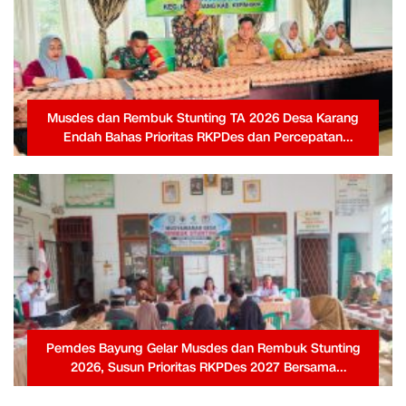
Musdes dan Rembuk Stunting TA 2026 Desa Karang
Endah Bahas Prioritas RKPDes dan Percepatan
Penanganan Stunting
Pemdes Bayung Gelar Musdes dan Rembuk Stunting
2026, Susun Prioritas RKPDes 2027 Bersama
Masyarakat