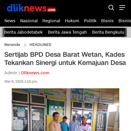
News
Nasional
Regional
Hukum
Politik
Bisnis
Bisnis
Berita Jabodetabek
Berita Jawa Tengah
Berita Bengkulu
Beranda
HEADLINES
Sertijab BPD Desa Barat Wetan, Kades
Tekankan Sinergi untuk Kemajuan Desa
Admin |
Dliknews.com
Mei 8, 2026 1:18 pm