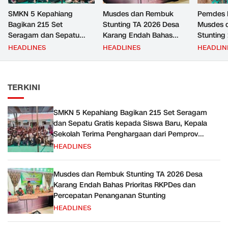
SMKN 5 Kepahiang
Musdes dan Rembuk
Pemdes 
Bagikan 215 Set
Stunting TA 2026 Desa
Musdes 
Seragam dan Sepatu
Karang Endah Bahas
Stunting
Gratis kepada Siswa
Prioritas RKPDes dan
Priorita
HEADLINES
HEADLINES
HEADLIN
Baru, Kepala Sekolah
Percepatan Penanganan
Bersama
Terima Penghargaan dari
Stunting
Pemprov Bengkulu
TERKINI
SMKN 5 Kepahiang Bagikan 215 Set Seragam
dan Sepatu Gratis kepada Siswa Baru, Kepala
Sekolah Terima Penghargaan dari Pemprov
Bengkulu
HEADLINES
Musdes dan Rembuk Stunting TA 2026 Desa
Karang Endah Bahas Prioritas RKPDes dan
Percepatan Penanganan Stunting
HEADLINES