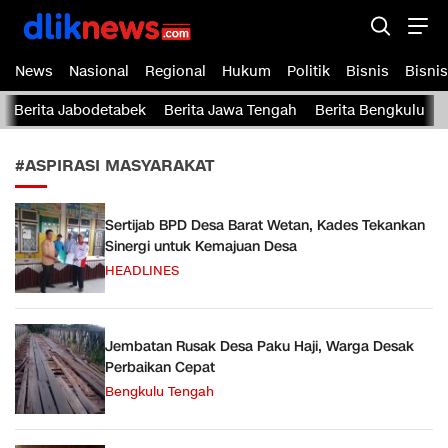
Dliknews.com
dliknews.com – Berita Cepat – Akurat dan Terverifikasi
News
Nasional
Regional
Hukum
Politik
Bisnis
Bisnis
Berita Jabodetabek
Berita Jawa Tengah
Berita Bengkulu
#ASPIRASI MASYARAKAT
Sertijab BPD Desa Barat Wetan, Kades Tekankan
Sinergi untuk Kemajuan Desa
HEADLINES
Jembatan Rusak Desa Paku Haji, Warga Desak
Perbaikan Cepat
Bengkulu Tengah