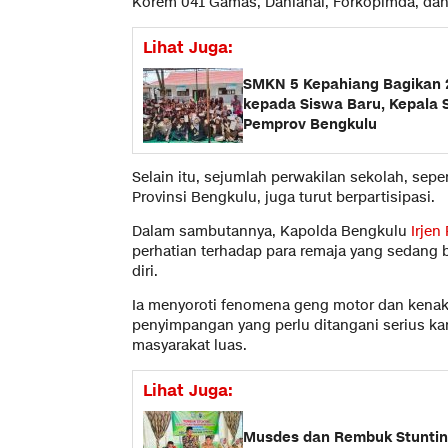
Korem 041 Gamas, Danlanal, Forkopimda, dan 
Lihat Juga:
SMKN 5 Kepahiang Bagikan 2
kepada Siswa Baru, Kepala 
Pemprov Bengkulu
Selain itu, sejumlah perwakilan sekolah, sep
Provinsi Bengkulu, juga turut berpartisipasi.
Dalam sambutannya, Kapolda Bengkulu
Irjen
perhatian terhadap para remaja yang sedang b
diri.
Ia menyoroti fenomena geng motor dan kenaka
penyimpangan yang perlu ditangani serius k
masyarakat luas.
Lihat Juga:
Musdes dan Rembuk Stuntin