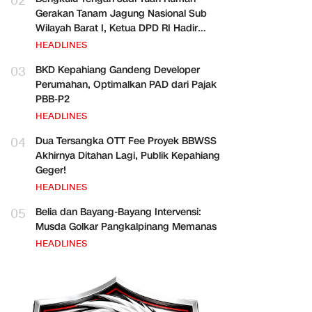
02
Gerakan Tanam Jagung Nasional Sub
Wilayah Barat I, Ketua DPD RI Hadir
Bersama Para Pejabat Pusat
HEADLINES
03
BKD Kepahiang Gandeng Developer
Perumahan, Optimalkan PAD dari Pajak
PBB-P2
HEADLINES
04
Dua Tersangka OTT Fee Proyek BBWSS
Akhirnya Ditahan Lagi, Publik Kepahiang
Geger!
HEADLINES
05
Belia dan Bayang-Bayang Intervensi:
Musda Golkar Pangkalpinang Memanas
HEADLINES