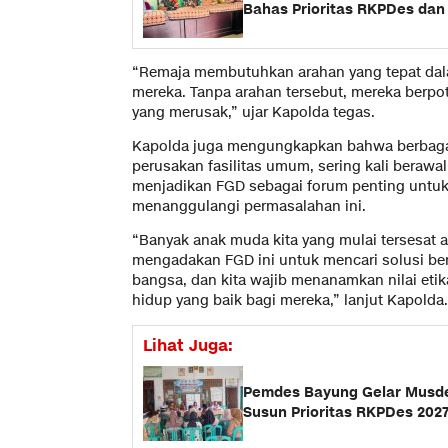
Bahas Prioritas RKPDes dan
“Remaja membutuhkan arahan yang tepat dala
mereka. Tanpa arahan tersebut, mereka berpot
yang merusak,” ujar Kapolda tegas.
Kapolda juga mengungkapkan bahwa berbagai
perusakan fasilitas umum, sering kali berawal 
menjadikan FGD sebagai forum penting untu
menanggulangi permasalahan ini.
“Banyak anak muda kita yang mulai tersesat ara
mengadakan FGD ini untuk mencari solusi be
bangsa, dan kita wajib menanamkan nilai etik
hidup yang baik bagi mereka,” lanjut Kapolda.
Lihat Juga:
Pemdes Bayung Gelar Musde
Susun Prioritas RKPDes 20