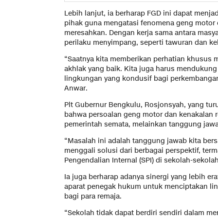
Lebih lanjut, ia berharap FGD ini dapat menja
pihak guna mengatasi fenomena geng motor 
meresahkan. Dengan kerja sama antara masya
perilaku menyimpang, seperti tawuran dan keke
“Saatnya kita memberikan perhatian khusus mel
akhlak yang baik. Kita juga harus mendukung 
lingkungan yang kondusif bagi perkembangan 
Anwar.
Plt Gubernur Bengkulu, Rosjonsyah, yang turu
bahwa persoalan geng motor dan kenakalan 
pemerintah semata, melainkan tanggung jawa
“Masalah ini adalah tanggung jawab kita bersa
menggali solusi dari berbagai perspektif, t
Pengendalian Internal (SPI) di sekolah-sekolah
Ia juga berharap adanya sinergi yang lebih er
aparat penegak hukum untuk menciptakan li
bagi para remaja.
“Sekolah tidak dapat berdiri sendiri dalam m