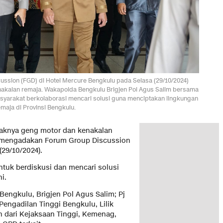
sion (FGD) di Hotel Mercure Bengkulu pada Selasa (29/10/2024)
akalan remaja. Wakapolda Bengkulu Brigjen Pol Agus Salim bersama
asyarakat berkolaborasi mencari solusi guna menciptakan lingkungan
aja di Provinsi Bengkulu.
knya geng motor dan kenakalan
mengadakan Forum Group Discussion
(29/10/2024).
tuk berdiskusi dan mencari solusi
i.
Bengkulu, Brigjen Pol Agus Salim; Pj
engadilan Tinggi Bengkulu, Lilik
n dari Kejaksaan Tinggi, Kemenag,