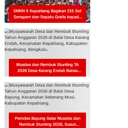
SMKN 5 Kepahiang Bagikan 215 Set
Seragam dan Sepatu Gratis kepada
Siswa Baru, Kepala Sekolah Terima
Penghargaan dari Pemprov Bengkulu
Musdes dan Rembuk Stunting TA
2026 Desa Karang Endah Bahas
Prioritas RKPDes dan Percepatan
Penanganan Stunting
Pemdes Bayung Gelar Musdes dan
Rembuk Stunting 2026, Susun