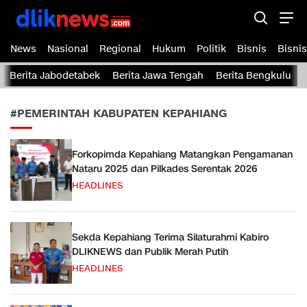
Dliknews.com
dliknews.com – Berita Cepat – Akurat dan Terverifikasi
News
Nasional
Regional
Hukum
Politik
Bisnis
Bisnis
Berita Jabodetabek
Berita Jawa Tengah
Berita Bengkulu
#PEMERINTAH KABUPATEN KEPAHIANG
Forkopimda Kepahiang Matangkan Pengamanan
Nataru 2025 dan Pilkades Serentak 2026
HEADLINES
Sekda Kepahiang Terima Silaturahmi Kabiro
DLIKNEWS dan Publik Merah Putih
HEADLINES