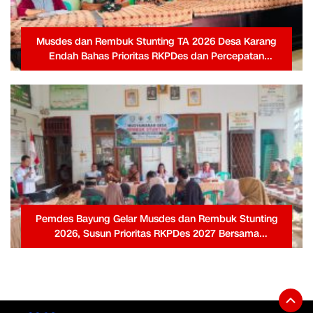
Musdes dan Rembuk Stunting TA 2026 Desa Karang
Endah Bahas Prioritas RKPDes dan Percepatan
Penanganan Stunting
Pemdes Bayung Gelar Musdes dan Rembuk Stunting
2026, Susun Prioritas RKPDes 2027 Bersama
Masyarakat