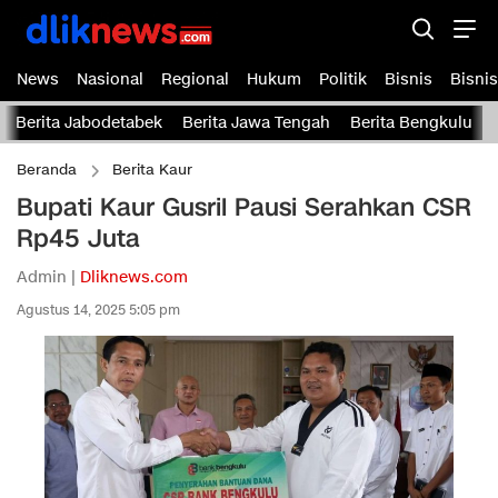
News
Nasional
Regional
Hukum
Politik
Bisnis
Bisnis
Berita Jabodetabek
Berita Jawa Tengah
Berita Bengkulu
Beranda
Berita Kaur
Bupati Kaur Gusril Pausi Serahkan CSR
Rp45 Juta
Admin |
Dliknews.com
Agustus 14, 2025 5:05 pm