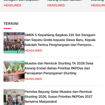
Gratis kepada Siswa
Prioritas RKPDes dan
Priorita
HEADLINES
HEADLINES
HEADLIN
Baru, Kepala Sekolah
Percepatan Penanganan
Bersama
Terima Penghargaan dari
Stunting
Pemprov Bengkulu
TERKINI
SMKN 5 Kepahiang Bagikan 215 Set Seragam
dan Sepatu Gratis kepada Siswa Baru, Kepala
Sekolah Terima Penghargaan dari Pemprov
Bengkulu
HEADLINES
Musdes dan Rembuk Stunting TA 2026 Desa
Karang Endah Bahas Prioritas RKPDes dan
Percepatan Penanganan Stunting
HEADLINES
Pemdes Bayung Gelar Musdes dan Rembuk
Stunting 2026, Susun Prioritas RKPDes 2027
Bersama Masyarakat