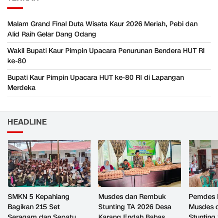
Malam Grand Final Duta Wisata Kaur 2026 Meriah, Pebi dan
Alid Raih Gelar Dang Odang
Wakil Bupati Kaur Pimpin Upacara Penurunan Bendera HUT RI
ke-80
Bupati Kaur Pimpin Upacara HUT ke-80 RI di Lapangan
Merdeka
HEADLINE
SMKN 5 Kepahiang
Musdes dan Rembuk
Pemdes 
Bagikan 215 Set
Stunting TA 2026 Desa
Musdes 
Seragam dan Sepatu
Karang Endah Bahas
Stunting