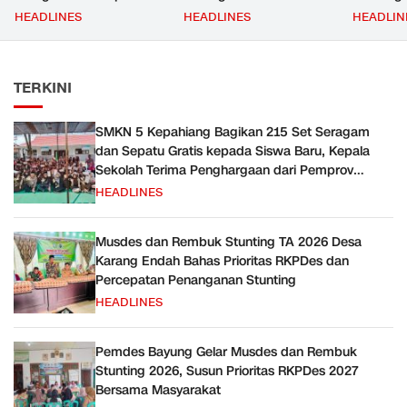
Gratis kepada Siswa
Prioritas RKPDes dan
Priorita
HEADLINES
HEADLINES
HEADLIN
Baru, Kepala Sekolah
Percepatan Penanganan
Bersama
Terima Penghargaan dari
Stunting
Pemprov Bengkulu
TERKINI
SMKN 5 Kepahiang Bagikan 215 Set Seragam
dan Sepatu Gratis kepada Siswa Baru, Kepala
Sekolah Terima Penghargaan dari Pemprov
Bengkulu
HEADLINES
Musdes dan Rembuk Stunting TA 2026 Desa
Karang Endah Bahas Prioritas RKPDes dan
Percepatan Penanganan Stunting
HEADLINES
Pemdes Bayung Gelar Musdes dan Rembuk
Stunting 2026, Susun Prioritas RKPDes 2027
Bersama Masyarakat