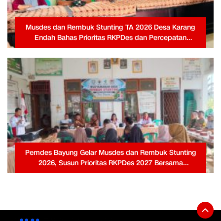
Musdes dan Rembuk Stunting TA 2026 Desa Karang
Endah Bahas Prioritas RKPDes dan Percepatan
Penanganan Stunting
Pemdes Bayung Gelar Musdes dan Rembuk Stunting
2026, Susun Prioritas RKPDes 2027 Bersama
Masyarakat