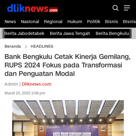
News
Nasional
Regional
Hukum
Politik
Bisnis
Bisnis
Berita Jabodetabek
Berita Jawa Tengah
Berita Bengkulu
Beranda
HEADLINES
Bank Bengkulu Cetak Kinerja Gemilang,
RUPS 2024 Fokus pada Transformasi
dan Penguatan Modal
Admin |
Dliknews.com
Maret 25, 2025 2:08 pm