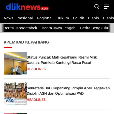
Dliknews.com
dliknews.com – Berita Cepat – Akurat dan Terverifikasi
News
Nasional
Regional
Hukum
Politik
Bisnis
Bisnis
Berita Jabodetabek
Berita Jawa Tengah
Berita Bengkulu
#PEMKAB KEPAHIANG
Status Puncak Mall Kepahiang Resmi Milik
Daerah, Pemkab Kantongi Restu Pusat
HEADLINES
Sekretaris BKD Kepahiang Pimpin Apel, Tegaskan
Disiplin ASN dan Optimalisasi PAD
HEADLINES