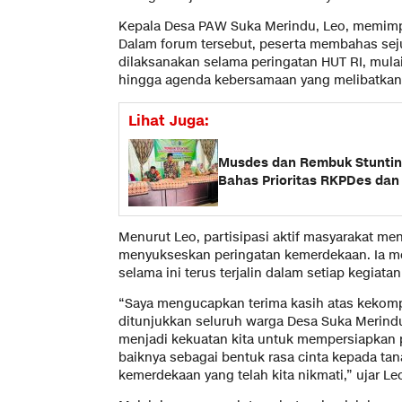
Kepala Desa PAW Suka Merindu, Leo, memimp
Dalam forum tersebut, peserta membahas sej
dilaksanakan selama peringatan HUT RI, mulai
hingga agenda kebersamaan yang melibatkan 
Lihat Juga:
Musdes dan Rembuk Stuntin
Bahas Prioritas RKPDes dan
Menurut Leo, partisipasi aktif masyarakat men
menyukseskan peringatan kemerdekaan. Ia m
selama ini terus terjalin dalam setiap kegiatan
“Saya mengucapkan terima kasih atas kekomp
ditunjukkan seluruh warga Desa Suka Merind
menjadi kekuatan kita untuk mempersiapkan 
baiknya sebagai bentuk rasa cinta kepada tan
kemerdekaan yang telah kita nikmati,” ujar Le