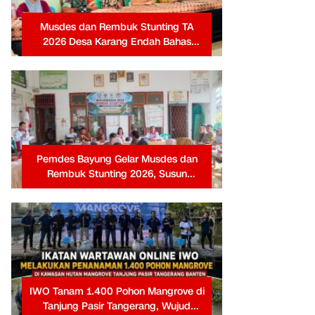
Musdes dan Rembuk Stunting TA
2026 Desa Karang Endah Bahas
Prioritas RKPDes dan Percepatan
Penanganan Stunting
Pemdes Bayung Gelar Musdes dan
Rembuk Stunting 2026, Susun
Prioritas RKPDes 2027 Bersama
Masyarakat
IWO Tanam 1.400 Pohon Mangrove di
Tanjung Pasir Tangerang, Wujud