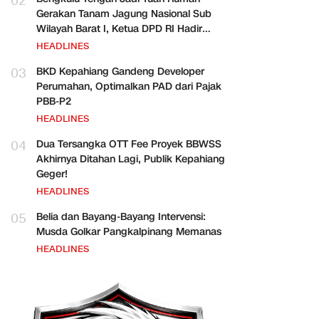
02
Gerakan Tanam Jagung Nasional Sub
Wilayah Barat I, Ketua DPD RI Hadir
Bersama Para Pejabat Pusat
HEADLINES
03
BKD Kepahiang Gandeng Developer
Perumahan, Optimalkan PAD dari Pajak
PBB-P2
HEADLINES
04
Dua Tersangka OTT Fee Proyek BBWSS
Akhirnya Ditahan Lagi, Publik Kepahiang
Geger!
HEADLINES
05
Belia dan Bayang-Bayang Intervensi:
Musda Golkar Pangkalpinang Memanas
HEADLINES