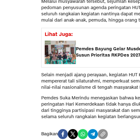
Melalui musyawarah tersebut, sejumlah kesep
pedoman penyusunan agenda peringatan HUT 
seluruh rangkaian kegiatan nantinya dapat m
mulai dari anak-anak, pemuda, hingga orang t
Lihat Juga:
Pemdes Bayung Gelar Musde
Susun Prioritas RKPDes 20
Selain menjadi ajang perayaan, kegiatan HU
mempererat tali silaturahmi, memperkuat se
nilai-nilai nasionalisme di tengah masyaraka
Pemdes Suka Merindu menegaskan bahwa keb
peringatan Hari Kemerdekaan tidak hanya diuk
dari tingginya partisipasi masyarakat dan se
selama seluruh rangkaian kegiatan berlangs
Bagikan