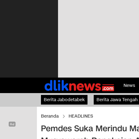
News
Berita Jabodetabek
Berita Jawa Tengah
Beranda
HEADLINES
Pemdes Suka Merindu Mat