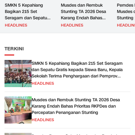
SMKN 5 Kepahiang
Musdes dan Rembuk
Pemdes 
Bagikan 215 Set
Stunting TA 2026 Desa
Musdes 
Seragam dan Sepatu
Karang Endah Bahas
Stunting
Gratis kepada Siswa
Prioritas RKPDes dan
Priorita
HEADLINES
HEADLINES
HEADLIN
Baru, Kepala Sekolah
Percepatan Penanganan
Bersama
Terima Penghargaan dari
Stunting
Pemprov Bengkulu
TERKINI
SMKN 5 Kepahiang Bagikan 215 Set Seragam
dan Sepatu Gratis kepada Siswa Baru, Kepala
Sekolah Terima Penghargaan dari Pemprov
Bengkulu
HEADLINES
Musdes dan Rembuk Stunting TA 2026 Desa
Karang Endah Bahas Prioritas RKPDes dan
Percepatan Penanganan Stunting
HEADLINES