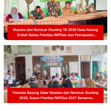
Musdes dan Rembuk Stunting TA 2026 Desa Karang
Endah Bahas Prioritas RKPDes dan Percepatan
Penanganan Stunting
Pemdes Bayung Gelar Musdes dan Rembuk Stunting
2026, Susun Prioritas RKPDes 2027 Bersama
Masyarakat