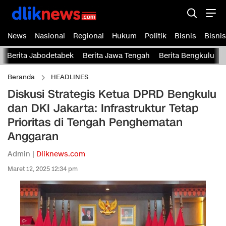
News
Nasional
Regional
Hukum
Politik
Bisnis
Bisnis
Berita Jabodetabek
Berita Jawa Tengah
Berita Bengkulu
Beranda
HEADLINES
Diskusi Strategis Ketua DPRD Bengkulu
dan DKI Jakarta: Infrastruktur Tetap
Prioritas di Tengah Penghematan
Anggaran
Admin |
Dliknews.com
Maret 12, 2025 12:34 pm