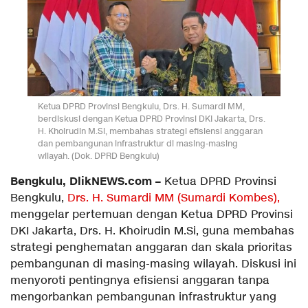
Ketua DPRD Provinsi Bengkulu, Drs. H. Sumardi MM,
berdiskusi dengan Ketua DPRD Provinsi DKI Jakarta, Drs.
H. Khoirudin M.Si, membahas strategi efisiensi anggaran
dan pembangunan infrastruktur di masing-masing
wilayah. (Dok. DPRD Bengkulu)
Bengkulu, DlikNEWS.com –
Ketua DPRD Provinsi
Bengkulu,
Drs. H. Sumardi MM (Sumardi Kombes),
menggelar pertemuan dengan Ketua DPRD Provinsi
DKI Jakarta, Drs. H. Khoirudin M.Si, guna membahas
strategi penghematan anggaran dan skala prioritas
pembangunan di masing-masing wilayah. Diskusi ini
menyoroti pentingnya efisiensi anggaran tanpa
mengorbankan pembangunan infrastruktur yang