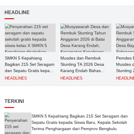
HEADLINE
SMKN 5 Kepahiang
Musdes dan Rembuk
Pemdes 
Bagikan 215 Set Seragam
Stunting TA 2026 Desa
Musdes 
dan Sepatu Gratis kepada
Karang Endah Bahas
Stunting
Siswa Baru, Kepala
Prioritas RKPDes dan
Priorita
HEADLINES
HEADLINES
HEADLIN
Sekolah Terima
Percepatan Penanganan
Bersama 
Penghargaan dari
Stunting
Pemprov Bengkulu
TERKINI
SMKN 5 Kepahiang Bagikan 215 Set Seragam dan
Sepatu Gratis kepada Siswa Baru, Kepala Sekolah
Terima Penghargaan dari Pemprov Bengkulu