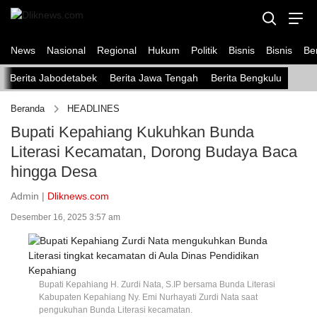
News
Nasional
Regional
Hukum
Politik
Bisnis
Bisnis
Ber
Berita Jabodetabek
Berita Jawa Tengah
Berita Bengkulu
Beranda
HEADLINES
Bupati Kepahiang Kukuhkan Bunda
Literasi Kecamatan, Dorong Budaya Baca
hingga Desa
Admin |
Dliknews.com
Desember 16, 2025 3:57 am
Bupati Kepahiang H. Zurdi Nata, S.IP bersama Bunda Literasi
Kabupaten Kepahiang Ny. Emi Nurhayati Zurdi Nata saat
pengukuhan Bunda Literasi kecamatan.