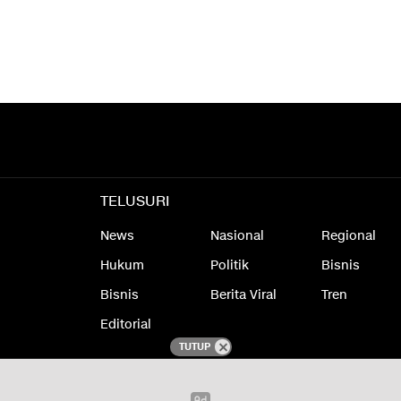
TELUSURI
News
Nasional
Regional
Hukum
Politik
Bisnis
Bisnis
Berita Viral
Tren
Editorial
TUTUP
laimer
Redaksi
Kode Etik Jurnalistik
Kebijakan Privasi
Pedoman Media 