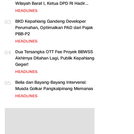
Wilayah Barat I, Ketua DPD RI Hadir
Bersama Para Pejabat Pusat
HEADLINES
03
BKD Kepahiang Gandeng Developer
Perumahan, Optimalkan PAD dari Pajak
PBB-P2
HEADLINES
04
Dua Tersangka OTT Fee Proyek BBWSS
Akhirnya Ditahan Lagi, Publik Kepahiang
Geger!
HEADLINES
05
Belia dan Bayang-Bayang Intervensi:
Musda Golkar Pangkalpinang Memanas
HEADLINES