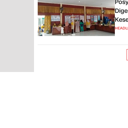
Posy
Dige
Kes
HEADL