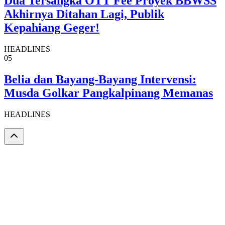
Dua Tersangka OTT Fee Proyek BBWSS
Akhirnya Ditahan Lagi, Publik
Kepahiang Geger!
HEADLINES
05
Belia dan Bayang-Bayang Intervensi:
Musda Golkar Pangkalpinang Memanas
HEADLINES
DLIKNews.com – Berita Cepat – Akurat dan Terverifikasi.
Email:
newsdlik@mail.com (Redaksi)
Telusuri
News