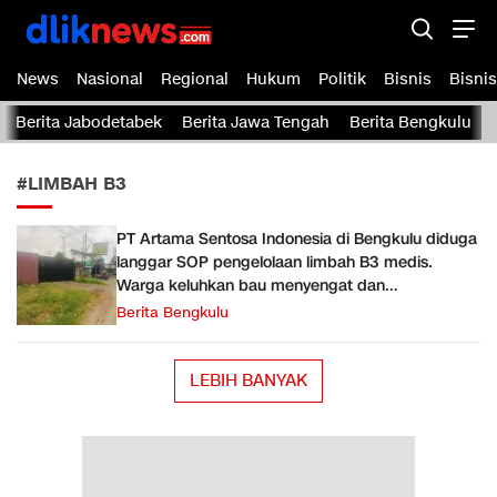
Dliknews.com
dliknews.com – Berita Cepat – Akurat dan Terverifikasi
News
Nasional
Regional
Hukum
Politik
Bisnis
Bisnis
Berita Jabodetabek
Berita Jawa Tengah
Berita Bengkulu
#LIMBAH B3
PT Artama Sentosa Indonesia di Bengkulu diduga
langgar SOP pengelolaan limbah B3 medis.
Warga keluhkan bau menyengat dan
pencemaran lingkungan.
Berita Bengkulu
LEBIH BANYAK