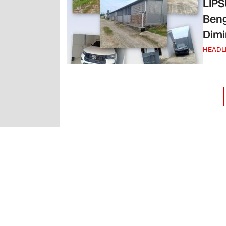
LIPS
Beng
Dimi
HEADL