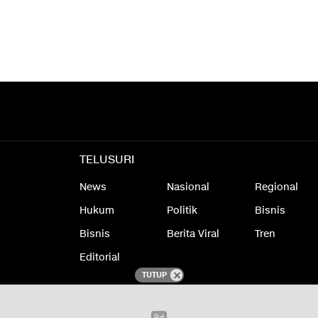
TELUSURI
News
Nasional
Regional
Hukum
Politik
Bisnis
Bisnis
Berita Viral
Tren
Editorial
TUTUP
laimer
Redaksi
Kode Etik Jurnalistik
Kebijakan Privasi
Pedoman Media 