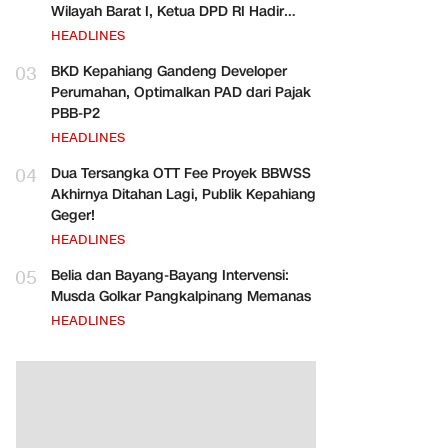
Wilayah Barat I, Ketua DPD RI Hadir
Bersama Para Pejabat Pusat
HEADLINES
03
BKD Kepahiang Gandeng Developer
Perumahan, Optimalkan PAD dari Pajak
PBB-P2
HEADLINES
04
Dua Tersangka OTT Fee Proyek BBWSS
Akhirnya Ditahan Lagi, Publik Kepahiang
Geger!
HEADLINES
05
Belia dan Bayang-Bayang Intervensi:
Musda Golkar Pangkalpinang Memanas
HEADLINES