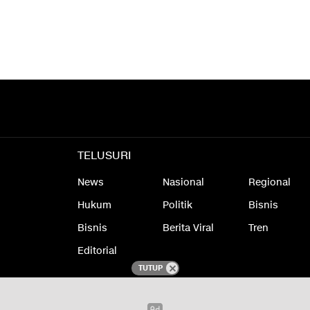
TELUSURI
News
Nasional
Regional
Hukum
Politik
Bisnis
Bisnis
Berita Viral
Tren
Editorial
TUTUP
laimer
Redaksi
Kode Etik Jurnalistik
Kebijakan Privasi
Pedoman Media 