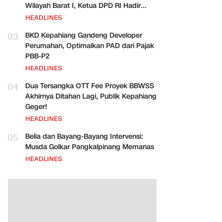
Wilayah Barat I, Ketua DPD RI Hadir
Bersama Para Pejabat Pusat
HEADLINES
03
BKD Kepahiang Gandeng Developer
Perumahan, Optimalkan PAD dari Pajak
PBB-P2
HEADLINES
04
Dua Tersangka OTT Fee Proyek BBWSS
Akhirnya Ditahan Lagi, Publik Kepahiang
Geger!
HEADLINES
05
Belia dan Bayang-Bayang Intervensi:
Musda Golkar Pangkalpinang Memanas
HEADLINES