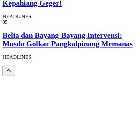
Kepahiang Geger!
HEADLINES
05
Belia dan Bayang-Bayang Intervensi:
Musda Golkar Pangkalpinang Memanas
HEADLINES
DLIKNews.com – Berita Cepat – Akurat dan Terverifikasi.
Email:
newsdlik@mail.com (Redaksi)
Telusuri
News
Nasional
Regional