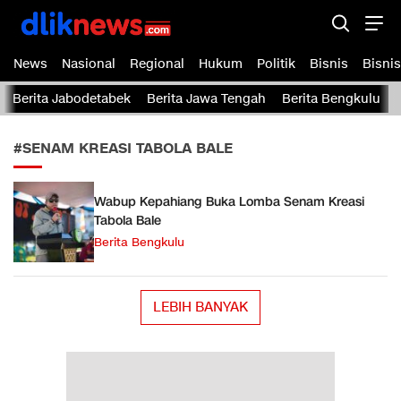
Dliknews.com
dliknews.com – Berita Cepat – Akurat dan Terverifikasi
News
Nasional
Regional
Hukum
Politik
Bisnis
Bisnis
Berita Jabodetabek
Berita Jawa Tengah
Berita Bengkulu
#SENAM KREASI TABOLA BALE
Wabup Kepahiang Buka Lomba Senam Kreasi
Tabola Bale
Berita Bengkulu
LEBIH BANYAK