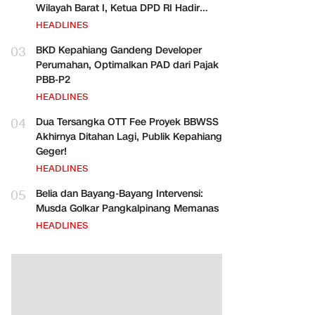
Wilayah Barat I, Ketua DPD RI Hadir
Bersama Para Pejabat Pusat
HEADLINES
03
BKD Kepahiang Gandeng Developer
Perumahan, Optimalkan PAD dari Pajak
PBB-P2
HEADLINES
04
Dua Tersangka OTT Fee Proyek BBWSS
Akhirnya Ditahan Lagi, Publik Kepahiang
Geger!
HEADLINES
05
Belia dan Bayang-Bayang Intervensi:
Musda Golkar Pangkalpinang Memanas
HEADLINES