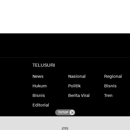
TELUSURI
News
Nasional
Regional
Hukum
Politik
Bisnis
Bisnis
Berita Viral
Tren
Editorial
TUTUP
laimer
Redaksi
Kode Etik Jurnalistik
Kebijakan Privasi
Pedoman Media 