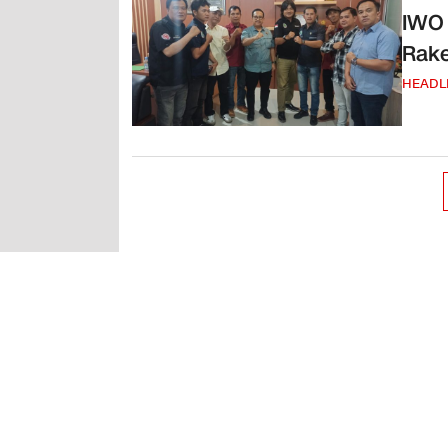
IWO 
Rak
HEADL