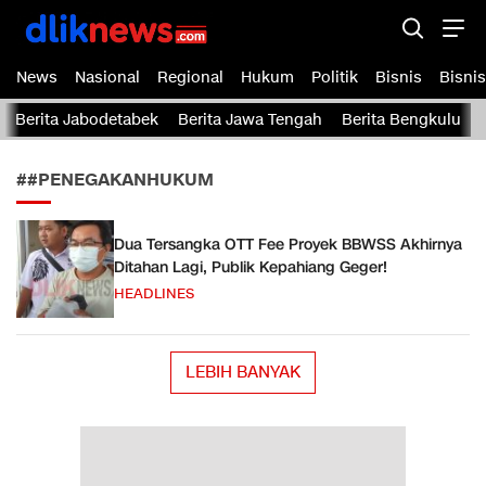
Dliknews.com
dliknews.com – Berita Cepat – Akurat dan Terverifikasi
News
Nasional
Regional
Hukum
Politik
Bisnis
Bisnis
Berita Jabodetabek
Berita Jawa Tengah
Berita Bengkulu
##PENEGAKANHUKUM
Dua Tersangka OTT Fee Proyek BBWSS Akhirnya
Ditahan Lagi, Publik Kepahiang Geger!
HEADLINES
LEBIH BANYAK