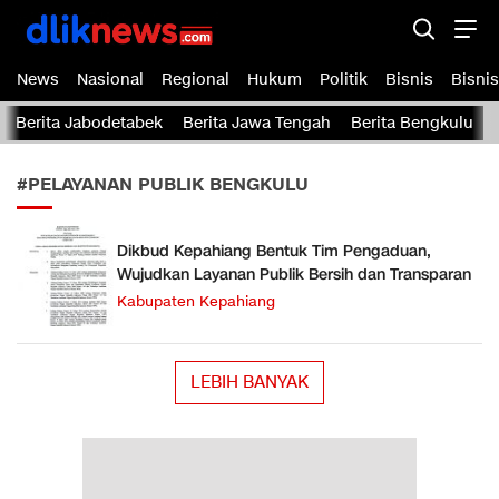
Dliknews.com
dliknews.com – Berita Cepat – Akurat dan Terverifikasi
News
Nasional
Regional
Hukum
Politik
Bisnis
Bisnis
Berita Jabodetabek
Berita Jawa Tengah
Berita Bengkulu
#PELAYANAN PUBLIK BENGKULU
Dikbud Kepahiang Bentuk Tim Pengaduan,
Wujudkan Layanan Publik Bersih dan Transparan
Kabupaten Kepahiang
LEBIH BANYAK