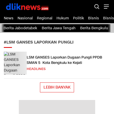
Dliknews.com
dliknews.com – Berita Cepat – Akurat dan Terverifikasi
News
Nasional
Regional
Hukum
Politik
Bisnis
Bisnis
Berita Jabodetabek
Berita Jawa Tengah
Berita Bengkulu
#LSM GANSES LAPORKAN PUNGLI
LSM GANSES Laporkan Dugaan Pungli PPDB
SMAN 5 Kota Bengkulu ke Kejati
HEADLINES
LEBIH BANYAK