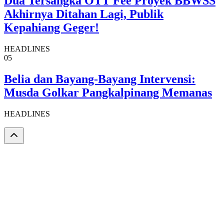
Dua Tersangka OTT Fee Proyek BBWSS
Akhirnya Ditahan Lagi, Publik
Kepahiang Geger!
HEADLINES
05
Belia dan Bayang-Bayang Intervensi:
Musda Golkar Pangkalpinang Memanas
HEADLINES
DLIKNews.com – Berita Cepat – Akurat dan Terverifikasi.
Email:
newsdlik@mail.com (Redaksi)
Telusuri
News