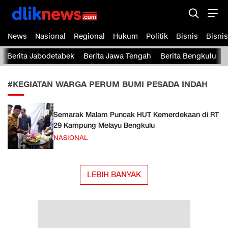
Dliknews.com
dliknews.com – Berita Cepat – Akurat dan Terverifikasi
News
Nasional
Regional
Hukum
Politik
Bisnis
Bisnis
Berita Jabodetabek
Berita Jawa Tengah
Berita Bengkulu
#KEGIATAN WARGA PERUM BUMI PESADA INDAH
Semarak Malam Puncak HUT Kemerdekaan di RT
29 Kampung Melayu Bengkulu
NASIONAL
LEBIH BANYAK