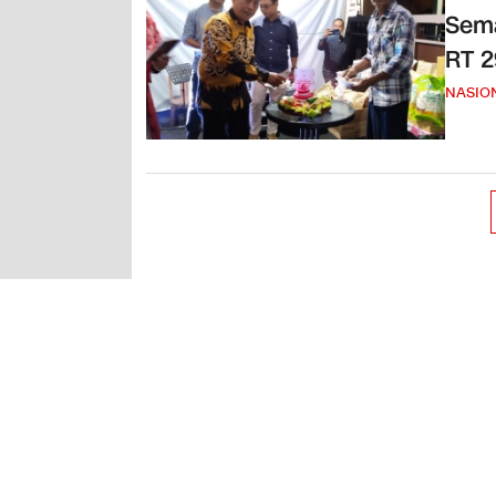
Sem
RT 
NASIO