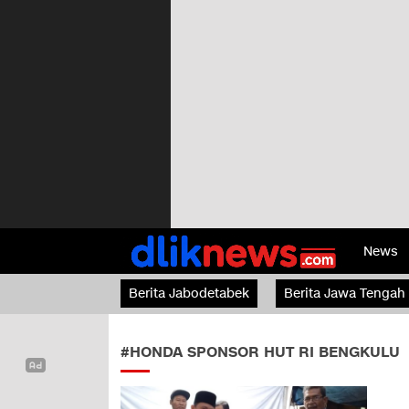
News
Dliknews.com
dliknews.com – Berita Cepat – Akurat dan Terve
Berita Jabodetabek
Berita Jawa Tengah
#HONDA SPONSOR HUT RI BENGKULU