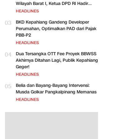
Wilayah Barat I, Ketua DPD RI Hadir
Bersama Para Pejabat Pusat
HEADLINES
03
BKD Kepahiang Gandeng Developer
Perumahan, Optimalkan PAD dari Pajak
PBB-P2
HEADLINES
04
Dua Tersangka OTT Fee Proyek BBWSS
Akhirnya Ditahan Lagi, Publik Kepahiang
Geger!
HEADLINES
05
Belia dan Bayang-Bayang Intervensi:
Musda Golkar Pangkalpinang Memanas
HEADLINES