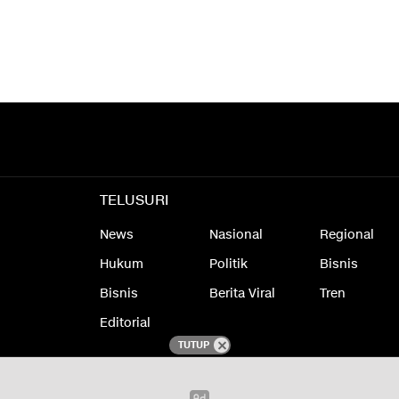
TELUSURI
News
Nasional
Regional
Hukum
Politik
Bisnis
Bisnis
Berita Viral
Tren
Editorial
TUTUP
laimer
Redaksi
Kode Etik Jurnalistik
Kebijakan Privasi
Pedoman Media 