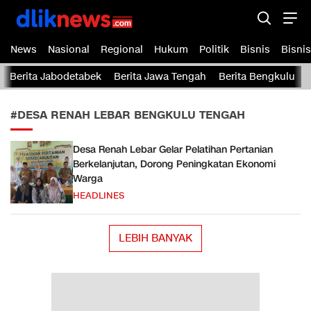
Dliknews.com
dliknews.com – Berita Cepat – Akurat dan Terverifikasi
News
Nasional
Regional
Hukum
Politik
Bisnis
Bisnis
Berita Jabodetabek
Berita Jawa Tengah
Berita Bengkulu
#DESA RENAH LEBAR BENGKULU TENGAH
Desa Renah Lebar Gelar Pelatihan Pertanian
Berkelanjutan, Dorong Peningkatan Ekonomi
Warga
HEADLINES
LEBIH BANYAK