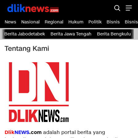
Dliknews.com
dliknews.com – Berita Cepat – Akurat dan Terverifikasi
News
Nasional
Regional
Hukum
Politik
Bisnis
Bisnis
Berita Jabodetabek
Berita Jawa Tengah
Berita Bengkulu
Tentang Kami
Dlik
NEWS
.com
adalah portal berita yang